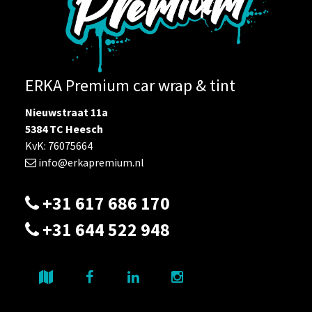
ERKA Premium car wrap & tint
Nieuwstraat 11a
5384 TC Heesch
KvK: 76075664
info@erkapremium.nl
+31 617 686 170
+31 644 522 948