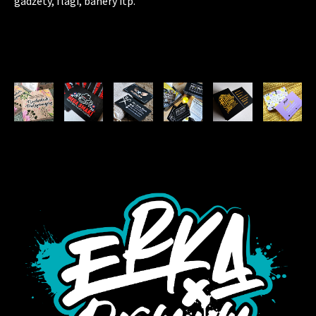
gadżety, flagi, banery itp.