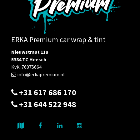
ERKA Premium car wrap & tint
Nieuwstraat 11a
5384 TC Heesch
KvK: 76075664
info@erkapremium.nl
+31 617 686 170
+31 644 522 948