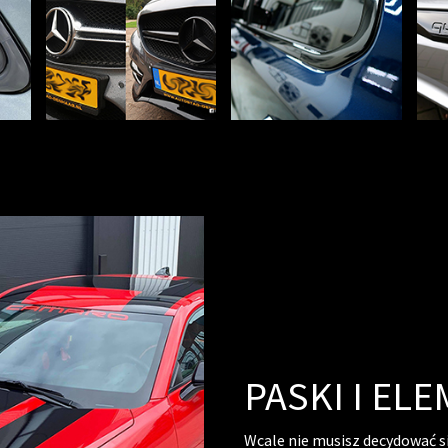
PASKI I EL
Wcale nie musisz decydować s