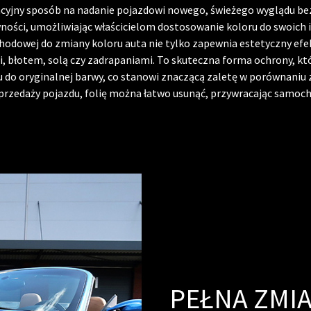
wacyjny sposób na nadanie pojazdowi nowego, świeżego wyglądu be
wności, umożliwiając właścicielom dostosowanie koloru do swoich
hodowej do zmiany koloru auta nie tylko zapewnia estetyczny efekt
 błotem, solą czy zadrapaniami. To skuteczna forma ochrony, któ
 do oryginalnej barwy, co stanowi znaczącą zaletę w porównaniu
sprzedaży pojazdu, folię można łatwo usunąć, przywracając samoc
PEŁNA ZMI